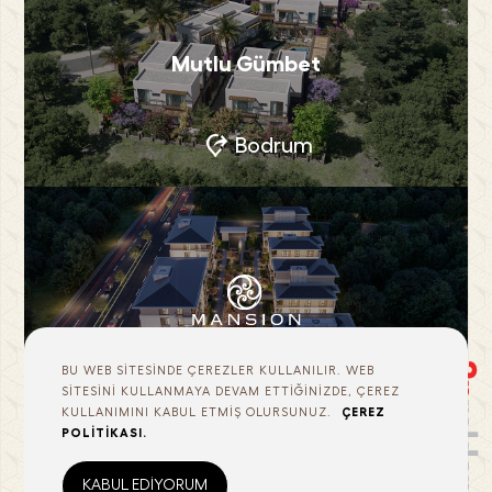
Mutlu Gümbet
Bodrum
BU WEB SİTESİNDE ÇEREZLER KULLANILIR. WEB
Başakşehir
SİTESİNİ KULLANMAYA DEVAM ETTİĞİNİZDE, ÇEREZ
KULLANIMINI KABUL ETMİŞ OLURSUNUZ.
ÇEREZ
POLİTİKASI.
KABUL EDİYORUM