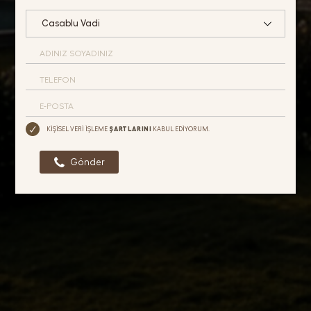
ŞARTLARINI
KİŞİSEL VERİ İŞLEME
KABUL EDİYORUM.
Gönder