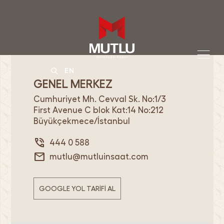
menu
EN
GENEL MERKEZ
Cumhuriyet Mh. Cevval Sk. No:1/3
First Avenue C blok Kat:14 No:212
Büyükçekmece/İstanbul
phone_in_talk
444 0 588
mail
mutlu@mutluinsaat.com
GOOGLE YOL TARİFİ AL