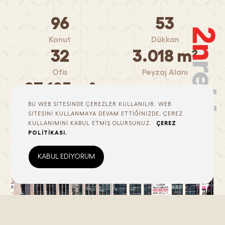
96
53
Konut
Dükkan
32
3.018 m²
Ofis
Peyzaj Alanı
27.125 m²
Toplam İnşaat Alanı
BU WEB SİTESİNDE ÇEREZLER KULLANILIR. WEB
SİTESİNİ KULLANMAYA DEVAM ETTİĞİNİZDE, ÇEREZ
KULLANIMINI KABUL ETMİŞ OLURSUNUZ.
ÇEREZ
POLİTİKASI.
KABUL EDİYORUM