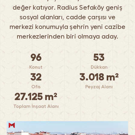
değer katıyor. Radius Sefaköy geniş
sosyal alanları, cadde çarşısı ve
merkezi konumuyla şehrin yeni cazibe
merkezlerinden biri olmaya aday.
96
53
Konut
Dükkan
32
3.018 m²
Ofis
Peyzaj Alanı
27.125 m²
Toplam İnşaat Alanı