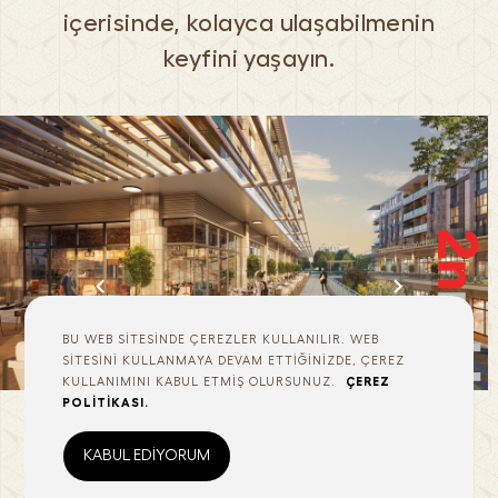
içerisinde, kolayca ulaşabilmenin
keyfini yaşayın.
navigate_before
navigate_next
BU WEB SİTESİNDE ÇEREZLER KULLANILIR. WEB
SİTESİNİ KULLANMAYA DEVAM ETTİĞİNİZDE, ÇEREZ
KULLANIMINI KABUL ETMİŞ OLURSUNUZ.
ÇEREZ
POLİTİKASI.
KABUL EDİYORUM